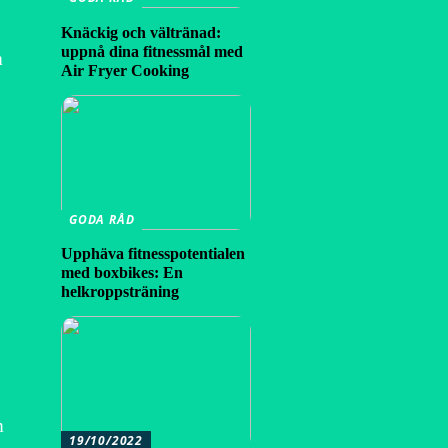
Knäckig och vältränad:
uppnå dina fitnessmål med
m
Air Fryer Cooking
GODA RÅD
Upphäva fitnesspotentialen
med boxbikes: En
helkroppsträning
m
19/10/2022