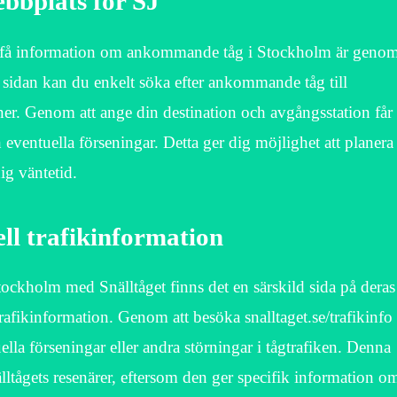
webbplats för SJ
 att få information om ankommande tåg i Stockholm är geno
På sidan kan du enkelt söka efter ankommande tåg till
ner. Genom att ange din destination och avgångsstation får
eventuella förseningar. Detta ger dig möjlighet att planera
ig väntetid.
ell trafikinformation
tockholm med Snälltåget finns det en särskild sida på deras
rafikinformation. Genom att besöka snalltaget.se/trafikinfo
la förseningar eller andra störningar i tågtrafiken. Denna
älltågets resenärer, eftersom den ger specifik information o