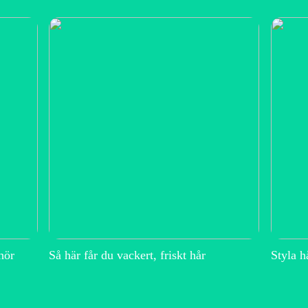
hör
Så här får du vackert, friskt hår
Styla h