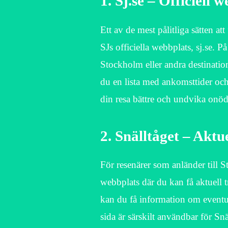
1. Sj.se – Officiell 
Ett av de mest pålitliga sätten
SJs officiella webbplats, sj.se. 
Stockholm eller andra destinatio
du en lista med ankomsttider och 
din resa bättre och undvika onöd
2. Snälltåget – Aktu
För resenärer som anländer till S
webbplats där du kan få aktuell t
kan du få information om eventuel
sida är särskilt användbar för Sn