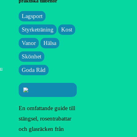
praktiska tillbehör
Lagsport
Styrketräning
Kost
Vanor
Hälsa
Skönhet
du
Goda Råd
En omfattande guide till
stängsel, rosentrabattar
och glasräcken från