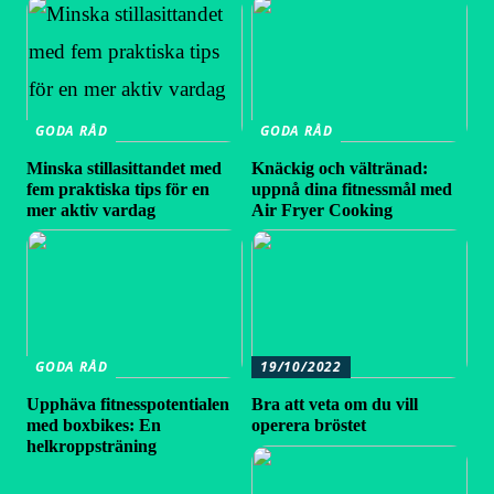
GODA RÅD
GODA RÅD
Minska stillasittandet med
Knäckig och vältränad:
fem praktiska tips för en
uppnå dina fitnessmål med
mer aktiv vardag
Air Fryer Cooking
GODA RÅD
19/10/2022
Upphäva fitnesspotentialen
Bra att veta om du vill
med boxbikes: En
operera bröstet
helkroppsträning