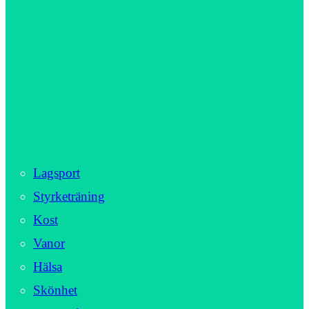
Lagsport
Styrketräning
Kost
Vanor
Hälsa
Skönhet