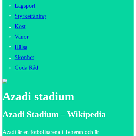
Lagsport
Styrketräning
Kost
Vanor
Hälsa
Skönhet
Goda Råd
Azadi stadium
Azadi Stadium – Wikipedia
Azadi är en fotbollsarena i Teheran och är