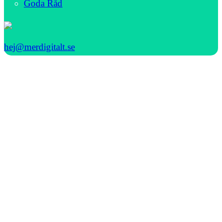
Goda Råd
hej@merdigitalt.se