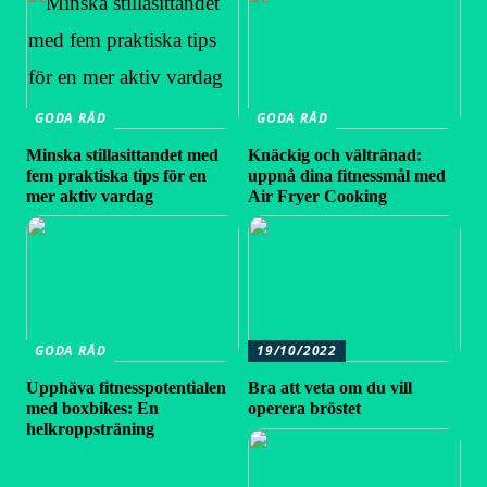
GODA RÅD
GODA RÅD
Minska stillasittandet med
Knäckig och vältränad:
fem praktiska tips för en
uppnå dina fitnessmål med
mer aktiv vardag
Air Fryer Cooking
GODA RÅD
19/10/2022
Upphäva fitnesspotentialen
Bra att veta om du vill
med boxbikes: En
operera bröstet
helkroppsträning