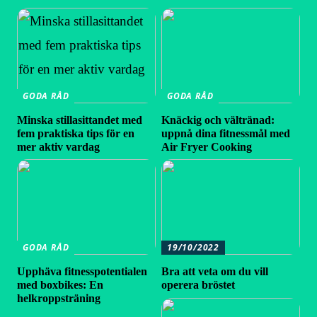
GODA RÅD
GODA RÅD
Minska stillasittandet med
Knäckig och vältränad:
fem praktiska tips för en
uppnå dina fitnessmål med
mer aktiv vardag
Air Fryer Cooking
GODA RÅD
19/10/2022
Upphäva fitnesspotentialen
Bra att veta om du vill
med boxbikes: En
operera bröstet
helkroppsträning