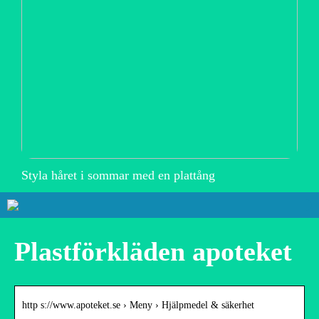
Styla håret i sommar med en plattång
Plastförkläden apoteket
http s://www.apoteket.se › Meny › Hjälpmedel & säkerhet