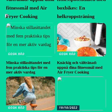
fitnessmål med Air
boxbikes: En
Fryer Cooking
helkroppsträning
GODA RÅD
GODA RÅD
Minska stillasittandet med
Knäckig och vältränad:
fem praktiska tips för en
uppnå dina fitnessmål med
mer aktiv vardag
Air Fryer Cooking
GODA RÅD
19/10/2022