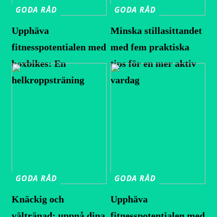
GODA RÅD
GODA RÅD
Upphäva
Minska stillasittandet
fitnesspotentialen med
med fem praktiska
boxbikes: En
tips för en mer aktiv
helkroppsträning
vardag
GODA RÅD
GODA RÅD
Knäckig och
Upphäva
vältränad: uppnå dina
fitnesspotentialen med